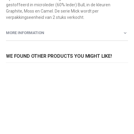
gestoffeerd in microleder (60% leder) Bull, in de kleuren
Graphite, Moss en Camel. De serie Mick wordt per
verpakkingseenheid van 2 stuks verkocht.
MORE INFORMATION
WE FOUND OTHER PRODUCTS YOU MIGHT LIKE!
Barkruk Mick H80
Barkruk Mick H80
Rating:
Rating:
0%
0%
0