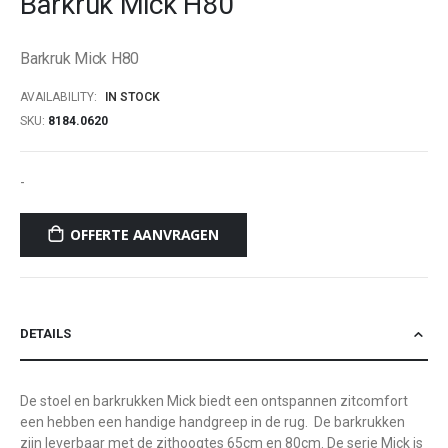
Barkruk Mick H80
beginning
of
Barkruk Mick H80
the
images
AVAILABILITY:
IN STOCK
gallery
SKU
8184.0620
-
OFFERTE AANVRAGEN
DETAILS
De stoel en barkrukken Mick biedt een ontspannen zitcomfort
een hebben een handige handgreep in de rug. De barkrukken
zijn leverbaar met de zithoogtes 65cm en 80cm. De serie Mick is