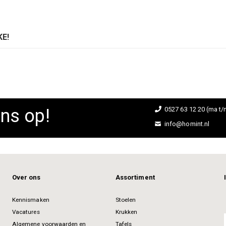
E!
ns op!
0527 63 12 20 (ma t/m
info@homint.nl
Over ons
Assortiment
Kennismaken
Stoelen
Vacatures
Krukken
Algemene voorwaarden en
Tafels