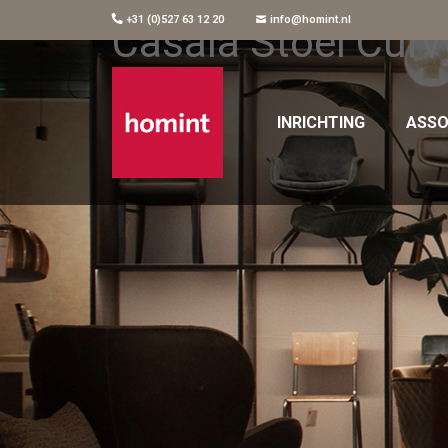
+31 (0)527 63 12 20
info@homint.nl
Casala Stoel Curv
INRICHTING
ASSO