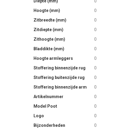
Diepte (mm)
0
Hoogte (mm)
0
Zitbreedte (mm)
0
Zitdiepte (mm)
0
Zithoogte (mm)
0
Bladdikte (mm)
0
Hoogte armleggers
0
Stoffering binnenzijde rug
0
Stoffering buitenzijde rug
0
Stoffering binnenzijde arm
0
Artikelnummer
0
Model Poot
0
Logo
0
Bijzonderheden
0