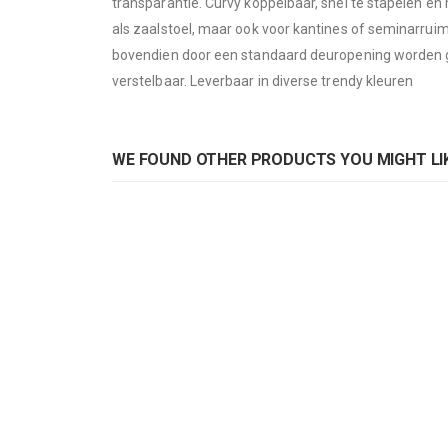
transparantie. Curvy koppelbaar, snel te stapelen en
images
als zaalstoel, maar ook voor kantines of seminarrui
gallery
bovendien door een standaard deuropening worden ge
verstelbaar. Leverbaar in diverse trendy kleuren
WE FOUND OTHER PRODUCTS YOU MIGHT LIK
Casala stoel Curvy
Casala
Rating:
Rat
0%
0%
Out of stock
AD