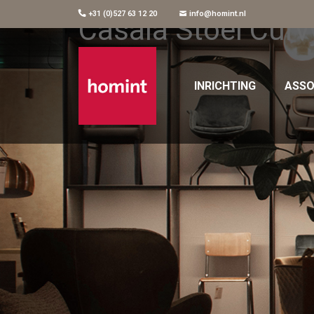
+31 (0)527 63 12 20
info@homint.nl
Casala Stoel Curv
INRICHTING
ASSO