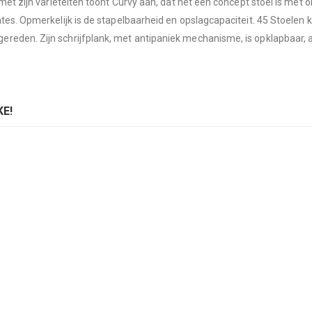
 met zijn variëteiten toont Curvy aan, dat het een concept stoel is me
mtes. Opmerkelijk is de stapelbaarheid en opslagcapaciteit. 45 Stoele
reden. Zijn schrijfplank, met antipaniek mechanisme, is opklapbaar,
E!
 stoel Curvy
Casala stoel Curvy
ing:
Rating:
0%
D TO CART
ADD TO CART