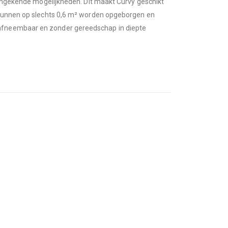
t ongekende mogelijkheden. Dit maakt Curvy geschikt
n kunnen op slechts 0,6 m² worden opgeborgen en
 afneembaar en zonder gereedschap in diepte
Casala stoel Curvy
Casala stoel Curvy
Rating:
Rating:
0%
0%
ADD TO CART
ADD TO C