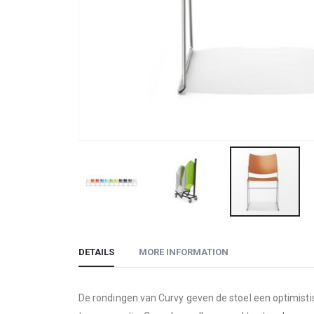
Skip
to
DETAILS
MORE INFORMATION
the
beginning
of
De rondingen van Curvy geven de stoel een optimisti
the