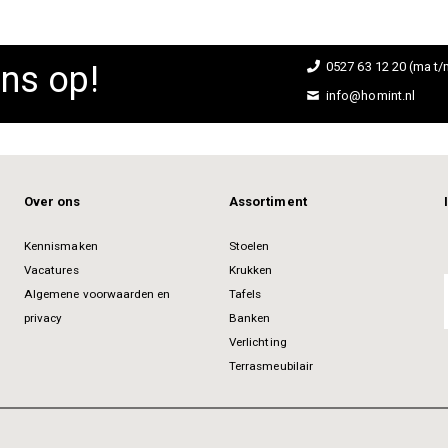
ns op!
0527 63 12 20 (ma t/m
info@homint.nl
Over ons
Assortiment
Kennismaken
Stoelen
Vacatures
Krukken
Algemene voorwaarden en
Tafels
privacy
Banken
Verlichting
Terrasmeubilair