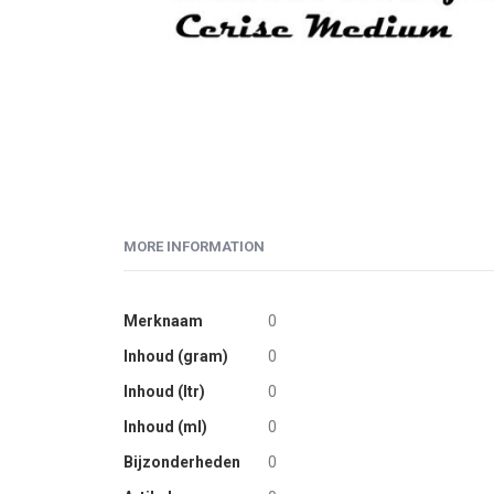
Skip
to
MORE INFORMATION
the
beginning
of
More
Merknaam
0
the
Information
Inhoud (gram)
0
images
gallery
Inhoud (ltr)
0
Inhoud (ml)
0
Bijzonderheden
0