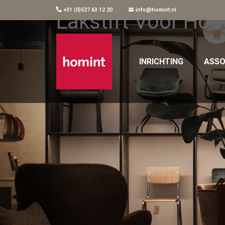
+31 (0)527 63 12 20
info@homint.nl
Lakstift Voor Hou
INRICHTING
ASSO