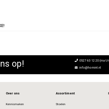
E!
ns op!
0527 63 12 20 (ma t/m
info@homint.nl
Over ons
Assortiment
Kennismaken
Stoelen