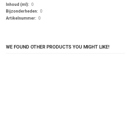
0
0
0
WE FOUND OTHER PRODUCTS YOU MIGHT LIKE!
Lakstift voor hout en kunststof
Lakstift voor hout en kunststof
Rating:
Rating:
0%
0%
0