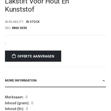
Lakstift Voor Hout En
beginning
Kunststof
of
the
images
AVAILABILITY:
IN STOCK
gallery
SKU
8860.0030
-
OFFERTE AANVRAGEN
MORE INFORMATION
More
0
Information
0
0