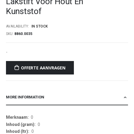
Lakstift Voor Hout En
beginning
Kunststof
of
the
images
AVAILABILITY:
IN STOCK
gallery
SKU
8860.0035
-
OFFERTE AANVRAGEN
MORE INFORMATION
More
0
Information
0
0