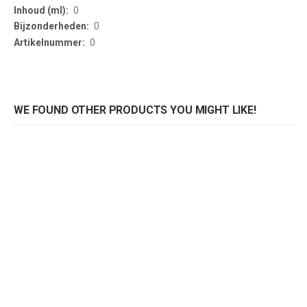
0
0
0
WE FOUND OTHER PRODUCTS YOU MIGHT LIKE!
Lakstift voor hout en kunststof
Lakstift voor hout en kunststof
Rating:
Rating:
0%
0%
0