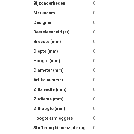
Bijzonderheden
0
images
gallery
Merknaam
0
Designer
0
Besteleenheid (st)
0
Breedte (mm)
0
Diepte (mm)
0
Hoogte (mm)
0
Diameter (mm)
0
Artikelnummer
0
Zitbreedte (mm)
0
Zitdiepte (mm)
0
Zithoogte (mm)
0
Hoogte armleggers
0
Stoffering binnenzijde rug
0