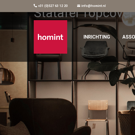
+31 (0)527 63 12 20
info@homint.nl
Statafel Topcove
INRICHTING
ASSO