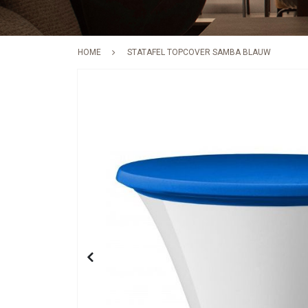
HOME
STATAFEL TOPCOVER SAMBA BLAUW
Skip
to
the
end
of
the
images
gallery