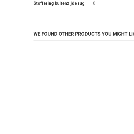
Stoffering buitenzijde rug
0
WE FOUND OTHER PRODUCTS YOU MIGHT LIK
Statafelhoes Samba D2
Rating:
Rat
0%
0%
ADD TO CART
AD