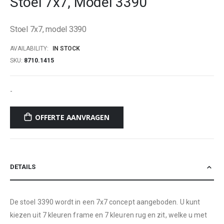
Stoel 7x7, Model 3390
beginning
of
Stoel 7x7, model 3390
the
images
AVAILABILITY:
IN STOCK
gallery
SKU
8710.1415
-
OFFERTE AANVRAGEN
DETAILS
De stoel 3390 wordt in een 7x7 concept aangeboden. U kunt
kiezen uit 7 kleuren frame en 7 kleuren rug en zit, welke u met