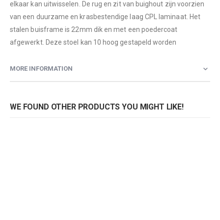
elkaar kan uitwisselen. De rug en zit van buighout zijn voorzien
van een duurzame en krasbestendige laag CPL laminaat. Het
stalen buisframe is 22mm dik en met een poedercoat
afgewerkt. Deze stoel kan 10 hoog gestapeld worden
MORE INFORMATION
WE FOUND OTHER PRODUCTS YOU MIGHT LIKE!
Stoel 7x7, model 3390
Stoel 7x7, model 3390
Rating:
Rating:
0%
0%
0