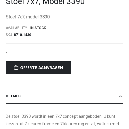
Stoel 7x7, Model 3390
beginning
of
Stoel 7x7, model 3390
the
images
AVAILABILITY:
IN STOCK
gallery
SKU
8710.1430
-
OFFERTE AANVRAGEN
DETAILS
De stoel 3390 wordt in een 7x7 concept aangeboden. U kunt
kiezen uit 7 kleuren frame en 7 kleuren rug en zit, welke u met