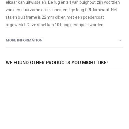
elkaar kan uitwisselen. De rug en zit van buighout zijn voorzien
van een duurzame en krasbestendige laag CPL laminaat. Het
stalen buisframe is 22mm dik en met een poedercoat
afgewerkt. Deze stoel kan 10 hoog gestapeld worden
MORE INFORMATION
WE FOUND OTHER PRODUCTS YOU MIGHT LIKE!
Stoel 7x7, model 3390
Stoel 7x7, model 3390
Rating:
Rating:
0%
0%
0