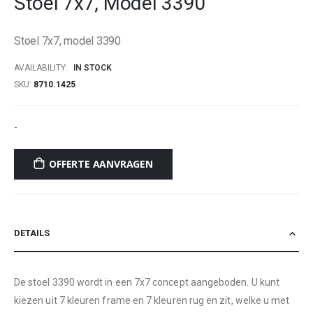
Stoel 7x7, Model 3390
beginning
of
Stoel 7x7, model 3390
the
images
AVAILABILITY:
IN STOCK
gallery
SKU
8710.1425
-
OFFERTE AANVRAGEN
DETAILS
De stoel 3390 wordt in een 7x7 concept aangeboden. U kunt
kiezen uit 7 kleuren frame en 7 kleuren rug en zit, welke u met