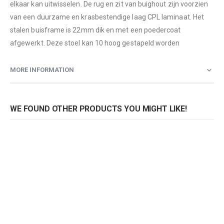
elkaar kan uitwisselen. De rug en zit van buighout zijn voorzien
van een duurzame en krasbestendige laag CPL laminaat. Het
stalen buisframe is 22mm dik en met een poedercoat
afgewerkt. Deze stoel kan 10 hoog gestapeld worden
MORE INFORMATION
WE FOUND OTHER PRODUCTS YOU MIGHT LIKE!
Stoel 7x7, model 3390
Stoel 7x7, model 3390
Rating:
Rating:
0%
0%
0