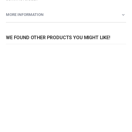
MORE INFORMATION
WE FOUND OTHER PRODUCTS YOU MIGHT LIKE!
Tafelblad Maracaibo licht
Tafelblad Maracaibo licht
Rating:
Rating:
0%
0%
0