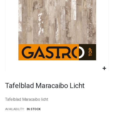
images
gallery
Skip
to
Tafelblad Maracaibo Licht
the
beginning
of
Tafelblad Maracaibo licht
the
images
AVAILABILITY:
IN STOCK
gallery