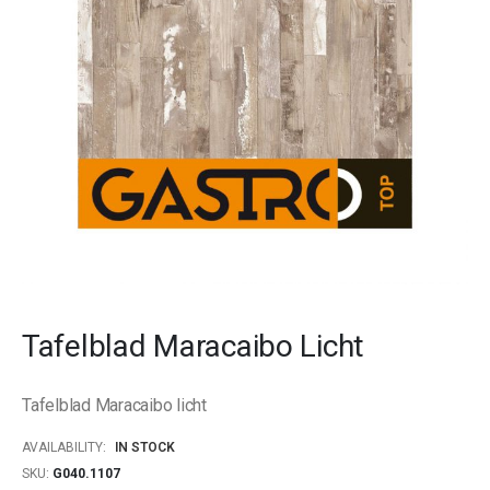
gallery
Skip
to
Tafelblad Maracaibo Licht
the
beginning
of
Tafelblad Maracaibo licht
the
images
AVAILABILITY:
IN STOCK
gallery
SKU
G040.1107