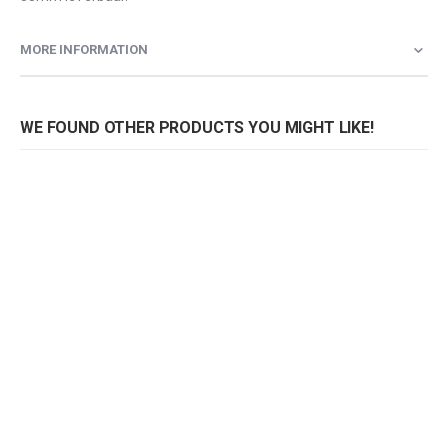
MORE INFORMATION
WE FOUND OTHER PRODUCTS YOU MIGHT LIKE!
Tafelblad Maracaibo licht
Tafelblad Maracaibo licht
Rating:
Rating:
0%
0%
0