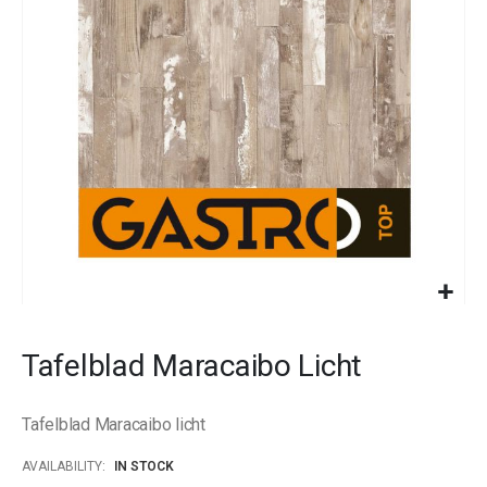
images
gallery
Skip
to
Tafelblad Maracaibo Licht
the
beginning
of
Tafelblad Maracaibo licht
the
images
AVAILABILITY:
IN STOCK
gallery