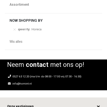
Assortiment
NOW SHOPPING BY
qwerrty
Horeca
Wis alles
OFFERTE AANVRAGEN
OFFERTE AANVR
Neem
contact
met ons op!
0527 63 12 20 (ma t/m do 08:00 - 17:00 vrij 07:30 - 16:30)
info@homint.nl
Onze vestigingen