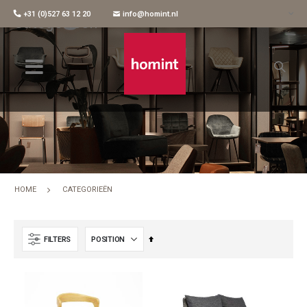
+31 (0)527 63 12 20
info@homint.nl
Categorieën
HOME
CATEGORIEËN
Set
FILTERS
Descending
Direction