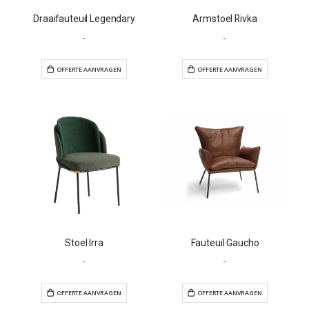
Draaifauteuil Legendary
Armstoel Rivka
-
-
OFFERTE AANVRAGEN
OFFERTE AANVR
Stoel Irra
Fauteuil Gaucho
-
-